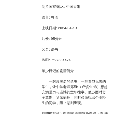
制片国家/地区: 中国香港
语言: 粤语
上映日期: 2024-04-19
片长: 95分钟
又名: 遗书
IMDb: tt27881474
年少日记的剧情简介 · · · · · ·
　　一封没署名的遗书、一群看似无恙的
学生，让中学老师郑Sir（卢镇业 饰）想起
充满暴力与遗憾的童年往事。他亦面对妻
子离别、父亲病危，同时必须找出企图轻
生的同学，阻止悲剧重现。
點開後就可以觀看囉,高畫質免費線上看,機